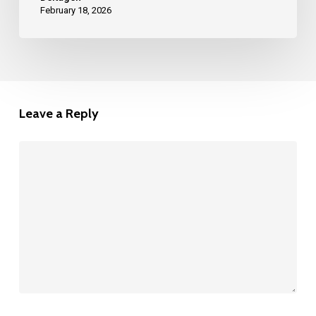
funciona
February 18, 2026
el
BIOCOL
POLVO
en
Leave a Reply
tu
Cerveza?