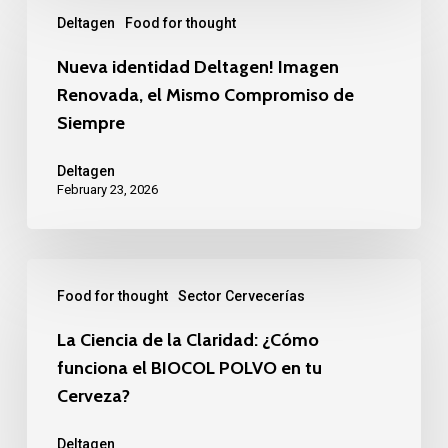
Nueva
Deltagen
Food for thought
identidad
Deltagen!
Nueva identidad Deltagen! Imagen
Renovada, el Mismo Compromiso de
Imagen
Siempre
Renovada,
el
Deltagen
Mismo
February 23, 2026
Compromiso
de
La
Siempre
Food for thought
Sector Cervecerías
Ciencia
de
La Ciencia de la Claridad: ¿Cómo
funciona el BIOCOL POLVO en tu
la
Cerveza?
Claridad:
¿Cómo
Deltagen