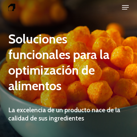
Menu
Skip
to
Close
main
Menu
content
Soluciones
funcionales
para
la
optimización
de
alimentos
La
excelencia
de
un
producto
nace
de
la
calidad
de
sus
ingredientes